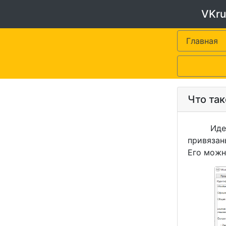
VKru
Главная
Что та
Идентиф
привязан
Его можн