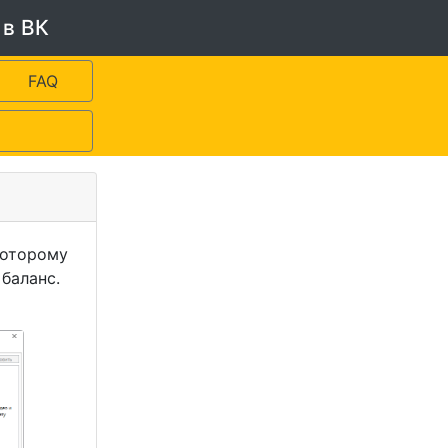
 в ВК
FAQ
которому
баланс.