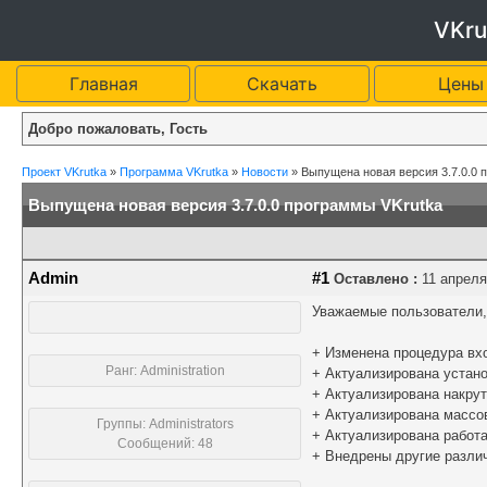
VKru
Главная
Скачать
Цены
Добро пожаловать, Гость
Проект VKrutka
»
Программа VKrutka
»
Новости
»
Выпущена новая версия 3.7.0.0 
Выпущена новая версия 3.7.0.0 программы VKrutka
Admin
#1
Оставлено :
11 апреля 
Уважаемые пользователи, 
+ Изменена процедура вх
Ранг: Administration
+ Актуализирована устано
+ Актуализирована накру
+ Актуализирована массов
Группы: Administrators
+ Актуализирована работ
Сообщений: 48
+ Внедрены другие разли