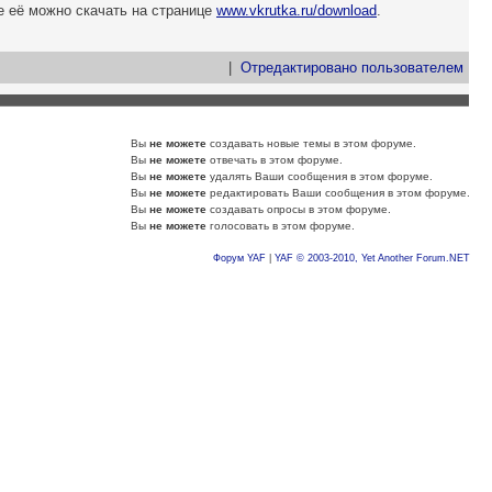
е её можно скачать на странице
www.vkrutka.ru/download
.
|
Отредактировано пользователем
Вы
не можете
создавать новые темы в этом форуме.
Вы
не можете
отвечать в этом форуме.
Вы
не можете
удалять Ваши сообщения в этом форуме.
Вы
не можете
редактировать Ваши сообщения в этом форуме.
Вы
не можете
создавать опросы в этом форуме.
Вы
не можете
голосовать в этом форуме.
Форум YAF
|
YAF © 2003-2010, Yet Another Forum.NET